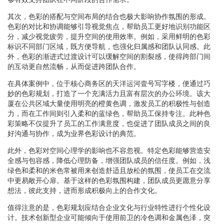
其次，色彩的搭配与空间布局的结合也极大影响协作氛围的形成。
色彩的对比和协调能够引导视觉焦点，帮助员工更好地识别功能区
分，减少视觉疲劳，提升空间的使用效率。例如，采用鲜明的色彩
标识不同部门区域，既方便导航，也强化归属感和团队认同感。此
外，色彩的渐进式过渡设计可以缓解空间的割裂感，使得跨部门间
的互动更自然流畅，从而促进跨团队合作。
在具体案例中，位于核心商务区的天洋运河壹号写字楼，便通过巧
妙的色彩规划，打造了一个充满活力且富有层次的办公环境。该大
厦在公共区域大量使用明亮的橙黄色调，激发员工的积极性与创造
力，而在工作间则引入柔和的蓝绿色，帮助员工保持专注。此种色
彩策略不仅提升了员工的工作满意度，也促进了团队成员之间的良
好沟通与协作，成为业界色彩设计的典范。
此外，色彩对空间心理学的影响也不容忽视。特定色彩能够营造安
全感与包容感，降低心理防备，增强团队成员的信任度。例如，浅
绿色和柔和的米色常被用来创造舒适且放松的氛围，使员工在交流
中更易敞开心扉。基于这样的色彩氛围构建，团队成员更愿意分享
想法，彼此支持，进而形成积极向上的合作文化。
值得注意的是，色彩规划应结合企业文化与行业特性进行个性化设
计。技术创新型企业可能倾向于使用前卫的冷色调和金属色泽，突