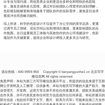
出专业与现代感；而创意类企业则更适合多样化和明快的色彩组
合，激发灵感和多元思维。通过对目标团队心理需求的深刻理解，
色彩规划能够更精准地服务于团队协作的实际需求，避免盲目追求
视觉冲击而忽略功能性。
综上所述，科学的色彩设计不仅提升了办公空间的美学品质，更通
过调节员工情绪、优化空间认知和增强归属感，显著影响团队的合
作氛围。在日益重视员工体验与高效协作的办公环境建设中，色彩
规划作为关键要素，值得企业和设计师投入更多关注与研究。
选址热线：400-9959-950
Copyright © tianyangyunhe1.cn 北京写字
楼信息网 All rights reserved.
免责声明：本站为第三方写字楼信息展示平台，所提供的信息来源于互联
网公开资料及人工整理，仅供参考。本站与相关写字楼的大厦产权方、物
业管理方、开发商、运营方等主体不存在任何隶属关系、授权关系或商业
合作关系，亦不代表其发布任何官方信息或作出任何承诺。本站所展示的
部分信息（包括但不限于文字、图片、联系方式等）可能来自第三方合作
机构或广告展示内容，仅用于信息参考及展示之目的，不构成任何招商、