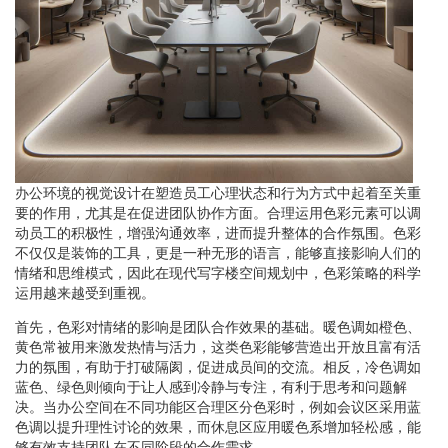
办公环境的视觉设计在塑造员工心理状态和行为方式中起着至关重
要的作用，尤其是在促进团队协作方面。合理运用色彩元素可以调
动员工的积极性，增强沟通效率，进而提升整体的合作氛围。色彩
不仅仅是装饰的工具，更是一种无形的语言，能够直接影响人们的
情绪和思维模式，因此在现代写字楼空间规划中，色彩策略的科学
运用越来越受到重视。
首先，色彩对情绪的影响是团队合作效果的基础。暖色调如橙色、
黄色常被用来激发热情与活力，这类色彩能够营造出开放且富有活
力的氛围，有助于打破隔阂，促进成员间的交流。相反，冷色调如
蓝色、绿色则倾向于让人感到冷静与专注，有利于思考和问题解
决。当办公空间在不同功能区合理区分色彩时，例如会议区采用蓝
色调以提升理性讨论的效果，而休息区应用暖色系增加轻松感，能
够有效支持团队在不同阶段的合作需求。