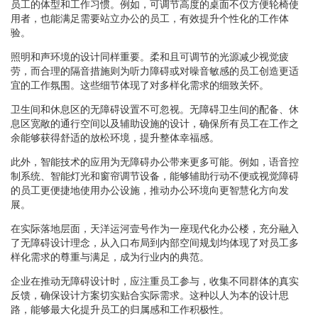
员工的体型和工作习惯。例如，可调节高度的桌面不仅方便轮椅使
用者，也能满足需要站立办公的员工，有效提升个性化的工作体
验。
照明和声环境的设计同样重要。柔和且可调节的光源减少视觉疲
劳，而合理的隔音措施则为听力障碍或对噪音敏感的员工创造更适
宜的工作氛围。这些细节体现了对多样化需求的细致关怀。
卫生间和休息区的无障碍设置不可忽视。无障碍卫生间的配备、休
息区宽敞的通行空间以及辅助设施的设计，确保所有员工在工作之
余能够获得舒适的放松环境，提升整体幸福感。
此外，智能技术的应用为无障碍办公带来更多可能。例如，语音控
制系统、智能灯光和窗帘调节设备，能够辅助行动不便或视觉障碍
的员工更便捷地使用办公设施，推动办公环境向更智慧化方向发
展。
在实际落地层面，天洋运河壹号作为一座现代化办公楼，充分融入
了无障碍设计理念，从入口布局到内部空间规划均体现了对员工多
样化需求的尊重与满足，成为行业内的典范。
企业在推动无障碍设计时，应注重员工参与，收集不同群体的真实
反馈，确保设计方案切实贴合实际需求。这种以人为本的设计思
路，能够最大化提升员工的归属感和工作积极性。