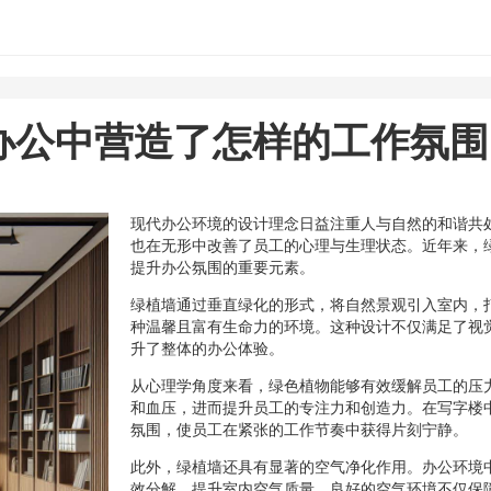
办公中营造了怎样的工作氛围
现代办公环境的设计理念日益注重人与自然的和谐共
也在无形中改善了员工的心理与生理状态。近年来，
提升办公氛围的重要元素。
绿植墙通过垂直绿化的形式，将自然景观引入室内，
种温馨且富有生命力的环境。这种设计不仅满足了视
升了整体的办公体验。
从心理学角度来看，绿色植物能够有效缓解员工的压
和血压，进而提升员工的专注力和创造力。在写字楼
氛围，使员工在紧张的工作节奏中获得片刻宁静。
此外，绿植墙还具有显著的空气净化作用。办公环境
效分解，提升室内空气质量。良好的空气环境不仅保