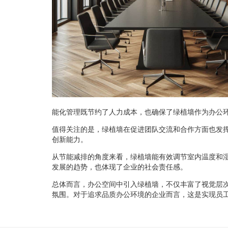
能化管理既节约了人力成本，也确保了绿植墙作为办公
值得关注的是，绿植墙在促进团队交流和合作方面也发
创新能力。
从节能减排的角度来看，绿植墙能有效调节室内温度和
发展的趋势，也体现了企业的社会责任感。
总体而言，办公空间中引入绿植墙，不仅丰富了视觉层
氛围。对于追求品质办公环境的企业而言，这是实现员