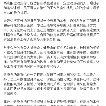
系统的运动指导，既适合新手也适合有一定运动基础的人。通过参
加这些课程，员工可以在繁忙的工作节奏中找到片刻的宁静，调节
自己的身心状态。
天洋运河壹号的健身角便是一个典型的示例，通过科学的空间设计
和多样化的健身设施，使员工能够轻松地融入到健康的生活方式
中。无论是忙碌的上班族还是频繁出差的商务人士，都能在这里找
到适合自己的放松方式。合理的健身布局和舒适的环境也使得员工
更加愿意在工作之余享受片刻运动时光。
对于久坐的办公人员来说，健身角的存在尤为重要。长时间的坐姿
不仅会导致身体的疲惫，还可能引发肩颈、腰背部的疼痛。通过简
单的拉伸和适当的力量训练，员工可以有效地缓解肌肉紧张和酸
痛。这不仅有助于身体的恢复，也有助于提升整体的工作效率，让
员工在接下来的时间里更加专注和投入。
健身角的设置也在一定程度上促进了同事之间的交流。在工作之
外，员工可以在健身角互动、讨论运动技巧或分享健身心得。这种
轻松的氛围不仅拉近了同事之间的关系，也增强了团队的凝聚力。
许多团队成员在运动过程中发现了彼此的共同兴趣，使得工作关系
更加融洽。
此外，健身角的存在还能够让员工更好地管理情绪。在高压的工作